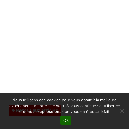
Nous utilisons des cookies pour vous garantir la meilleure
expérience sur notre site web. Si vous continuez à utiliser ce
Retour aux articles
site, nous supposerons que vous en êtes satisfait.
OK