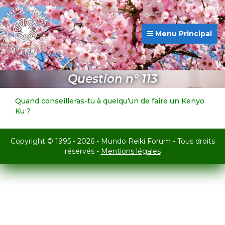
Menu Principal
Question n° 113
Quand conseilleras-tu à quelqu’un de faire un Kenyo
Ku ?
Copyright © 1995 - 2026 - Mundo Reiki Forum - Tous droits
réservés -
Mentions légales