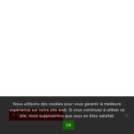
Nous utilisons des cookies pour vous garantir la meilleure
expérience sur notre site web. Si vous continuez à utiliser ce
Retour aux articles
site, nous supposerons que vous en êtes satisfait.
OK