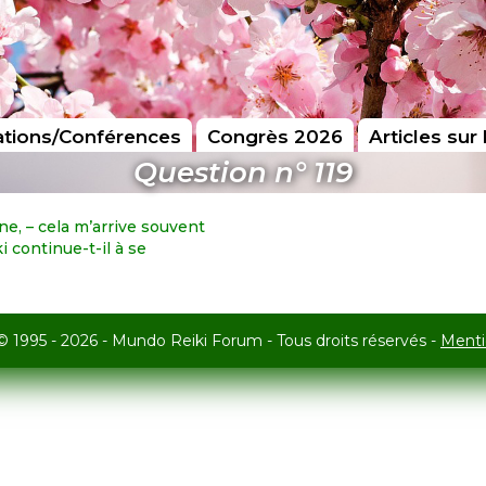
tions/Conférences
Congrès 2026
Articles sur 
Question n° 119
e, – cela m’arrive souvent
ki continue-t-il à se
© 1995 - 2026 - Mundo Reiki Forum - Tous droits réservés -
Menti