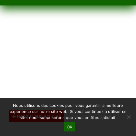
Nous utilisons des cookies pour vous garantir la meilleure
expérience sur notre site web. Si vous continuez à utiliser ce
Retour aux articles
site, nous supposerons que vous en êtes satisfait.
OK