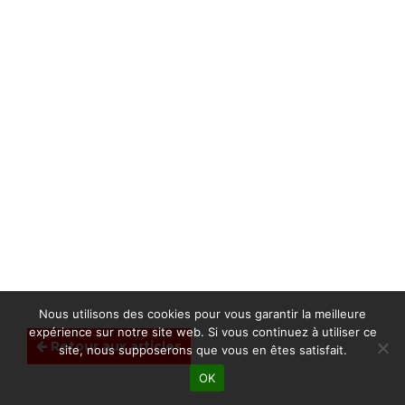
Nous utilisons des cookies pour vous garantir la meilleure
expérience sur notre site web. Si vous continuez à utiliser ce
Retour aux articles
site, nous supposerons que vous en êtes satisfait.
OK