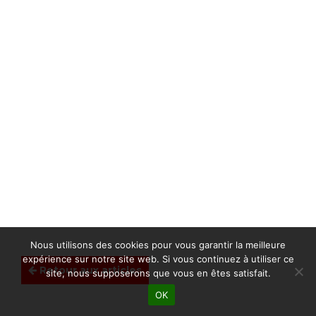
Nous utilisons des cookies pour vous garantir la meilleure
expérience sur notre site web. Si vous continuez à utiliser ce
Retour aux articles
site, nous supposerons que vous en êtes satisfait.
OK