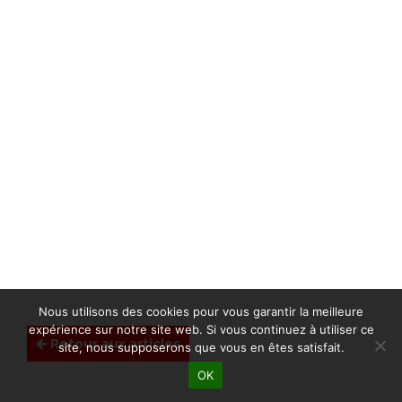
Nous utilisons des cookies pour vous garantir la meilleure
expérience sur notre site web. Si vous continuez à utiliser ce
Retour aux articles
site, nous supposerons que vous en êtes satisfait.
OK