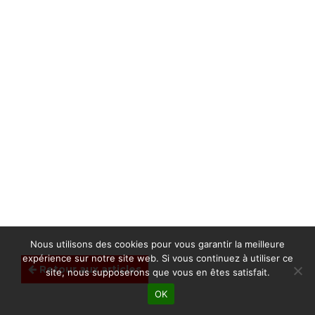
Nous utilisons des cookies pour vous garantir la meilleure
expérience sur notre site web. Si vous continuez à utiliser ce
Retour aux articles
site, nous supposerons que vous en êtes satisfait.
OK