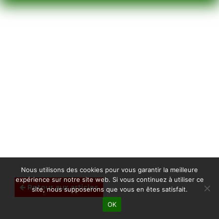
Nous utilisons des cookies pour vous garantir la meilleure
expérience sur notre site web. Si vous continuez à utiliser ce
Retour aux articles
site, nous supposerons que vous en êtes satisfait.
OK