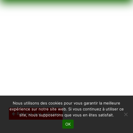
Nous utilisons des cookies pour vous garantir la meilleure
expérience sur notre site web. Si vous continuez à utiliser ce
Retour aux articles
site, nous supposerons que vous en êtes satisfait.
OK