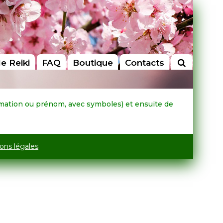
le Reiki
FAQ
Boutique
Contacts
affirmation ou prénom, avec symboles) et ensuite de
ons légales