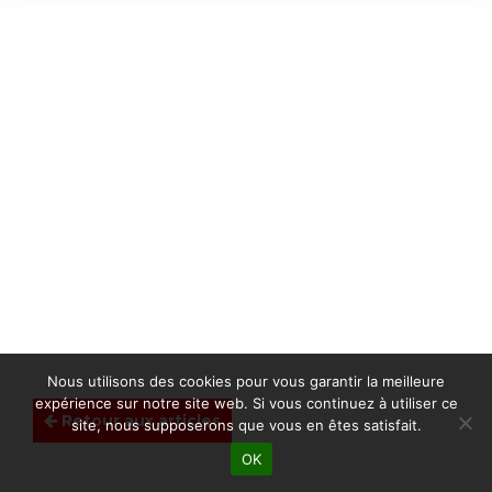
Nous utilisons des cookies pour vous garantir la meilleure
expérience sur notre site web. Si vous continuez à utiliser ce
Retour aux articles
site, nous supposerons que vous en êtes satisfait.
OK