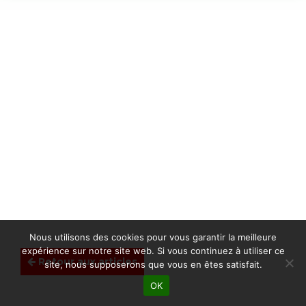
Nous utilisons des cookies pour vous garantir la meilleure
expérience sur notre site web. Si vous continuez à utiliser ce
Retour aux articles
site, nous supposerons que vous en êtes satisfait.
OK