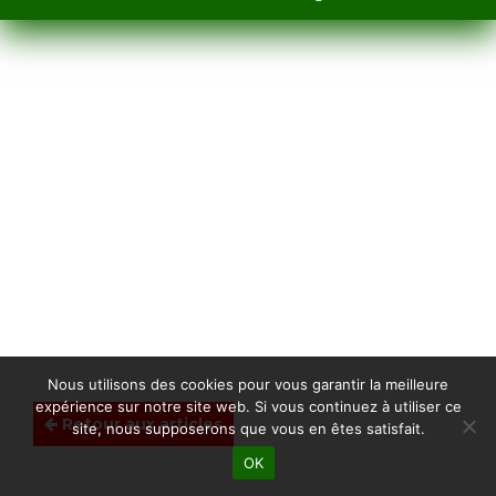
Nous utilisons des cookies pour vous garantir la meilleure
expérience sur notre site web. Si vous continuez à utiliser ce
Retour aux articles
site, nous supposerons que vous en êtes satisfait.
OK