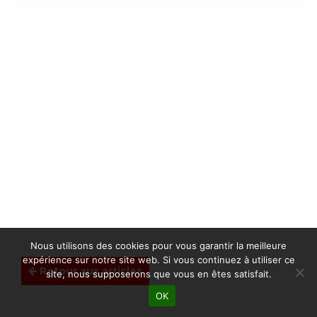
Nous utilisons des cookies pour vous garantir la meilleure
expérience sur notre site web. Si vous continuez à utiliser ce
Retour aux articles
site, nous supposerons que vous en êtes satisfait.
OK