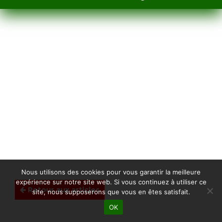
Nous utilisons des cookies pour vous garantir la meilleure
expérience sur notre site web. Si vous continuez à utiliser ce
Retour aux articles
site, nous supposerons que vous en êtes satisfait.
OK