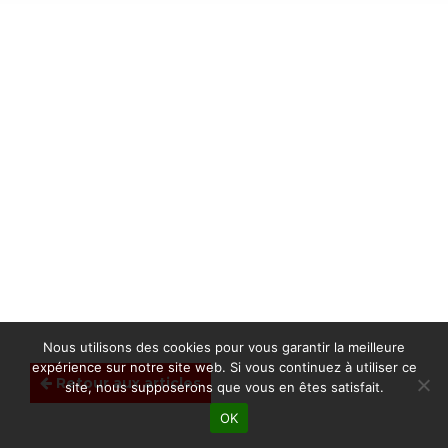
Nous utilisons des cookies pour vous garantir la meilleure
expérience sur notre site web. Si vous continuez à utiliser ce
Retour aux articles
site, nous supposerons que vous en êtes satisfait.
OK