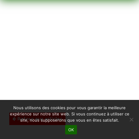
Nous utilisons des cookies pour vous garantir la meilleure
expérience sur notre site web. Si vous continuez à utiliser ce
Retour aux articles
site, nous supposerons que vous en êtes satisfait.
OK