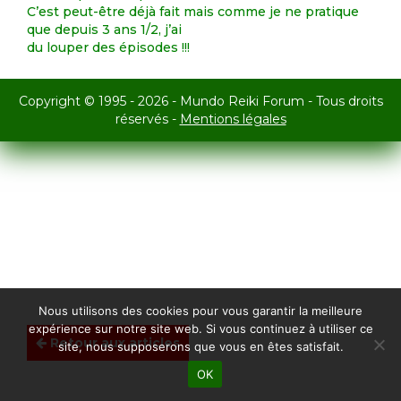
C’est peut-être déjà fait mais comme je ne pratique
que depuis 3 ans 1/2, j’ai
du louper des épisodes !!!
Copyright © 1995 - 2026 - Mundo Reiki Forum - Tous droits
réservés -
Mentions légales
Nous utilisons des cookies pour vous garantir la meilleure
expérience sur notre site web. Si vous continuez à utiliser ce
Retour aux articles
site, nous supposerons que vous en êtes satisfait.
OK