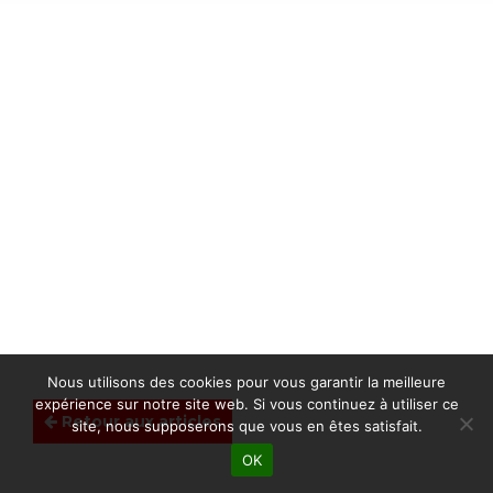
Nous utilisons des cookies pour vous garantir la meilleure
expérience sur notre site web. Si vous continuez à utiliser ce
Retour aux articles
site, nous supposerons que vous en êtes satisfait.
OK