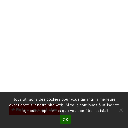
Nous utilisons des cookies pour vous garantir la meilleure
expérience sur notre site web. Si vous continuez à utiliser ce
Retour aux articles
site, nous supposerons que vous en êtes satisfait.
OK