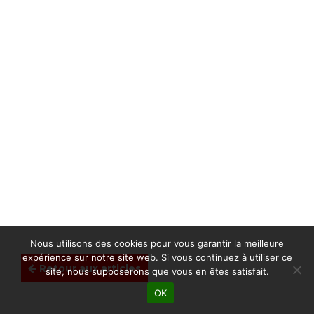
Nous utilisons des cookies pour vous garantir la meilleure
expérience sur notre site web. Si vous continuez à utiliser ce
Retour aux articles
site, nous supposerons que vous en êtes satisfait.
OK