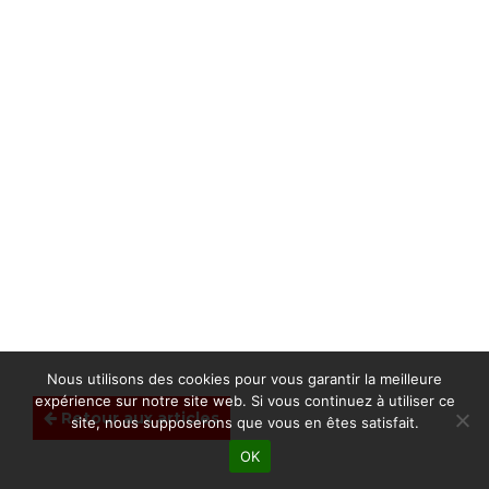
Nous utilisons des cookies pour vous garantir la meilleure
expérience sur notre site web. Si vous continuez à utiliser ce
Retour aux articles
site, nous supposerons que vous en êtes satisfait.
OK