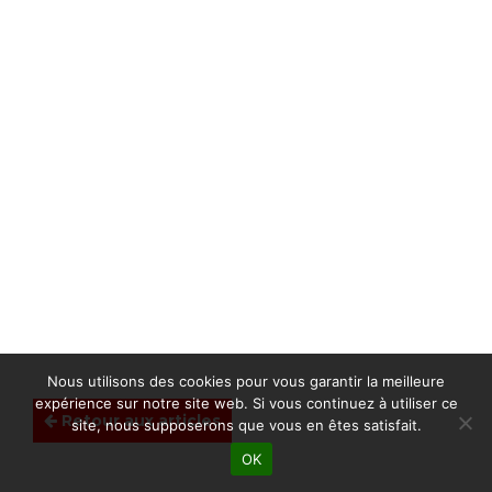
Nous utilisons des cookies pour vous garantir la meilleure
expérience sur notre site web. Si vous continuez à utiliser ce
Retour aux articles
site, nous supposerons que vous en êtes satisfait.
OK