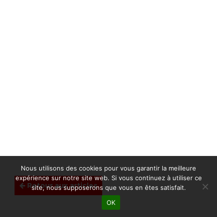
Nous utilisons des cookies pour vous garantir la meilleure
expérience sur notre site web. Si vous continuez à utiliser ce
Retour aux articles
site, nous supposerons que vous en êtes satisfait.
OK