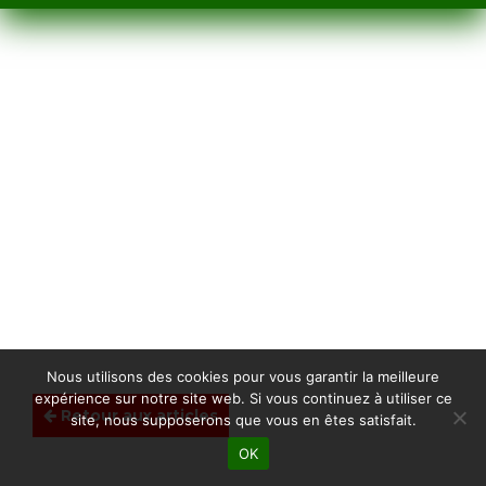
Nous utilisons des cookies pour vous garantir la meilleure
expérience sur notre site web. Si vous continuez à utiliser ce
Retour aux articles
site, nous supposerons que vous en êtes satisfait.
OK