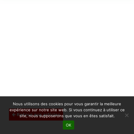
Nous utilisons des cookies pour vous garantir la meilleure
expérience sur notre site web. Si vous continuez à utiliser ce
Retour aux articles
site, nous supposerons que vous en êtes satisfait.
OK