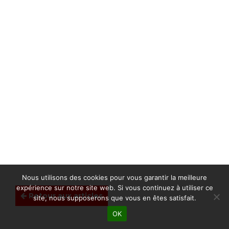
Nous utilisons des cookies pour vous garantir la meilleure
expérience sur notre site web. Si vous continuez à utiliser ce
Retour aux articles
site, nous supposerons que vous en êtes satisfait.
OK