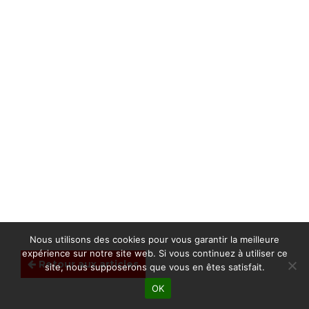
Nous utilisons des cookies pour vous garantir la meilleure
expérience sur notre site web. Si vous continuez à utiliser ce
Retour aux articles
site, nous supposerons que vous en êtes satisfait.
OK