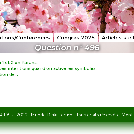
tions/Conférences
Congrès 2026
Articles sur 
Question n° 496
 1 et 2 en Karuna.
 des intentions quand on active les symboles.
ntion de…
© 1995 - 2026 - Mundo Reiki Forum - Tous droits réservés -
Menti