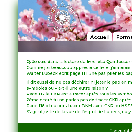
Accueil
Forma
Q.
Je suis dans la lecture du livre »La Quintessenc
Comme j’ai beaucoup apprécié ce livre, j’aimerai
Walter Lübeck écrit page 111 »ne pas plier les papi
Il dit aussi de ne pas déchirer ni jeter le papier,
symboles ou y a-t-il une autre raison ?
Page 112 le CKR est à tracer après tous les symbol
2ème degré tu ne parles pas de tracer CKR aprè
Page 118 « toujours tracer DKM avec CKR ou HSZSN 
S’agit-il juste de la vue de l’esprit de Lübeck, ou 
Copyright 