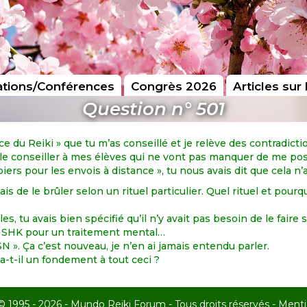
tions/Conférences
Congrès 2026
Articles sur 
Question n° 501
e du Reiki » que tu m’as conseillé et je relève des contradicti
s le conseiller à mes élèves qui ne vont pas manquer de me po
ers pour les envois à distance », tu nous avais dit que cela n’a
 mais de le brûler selon un rituel particulier. Quel rituel et po
es, tu avais bien spécifié qu’il n’y avait pas besoin de le fair
s SHK pour un traitement mental…
». Ça c’est nouveau, je n’en ai jamais entendu parler.
y a-t-il un fondement à tout ceci ?
© 1995 - 2026 - Mundo Reiki Forum - Tous droits réservés -
Menti