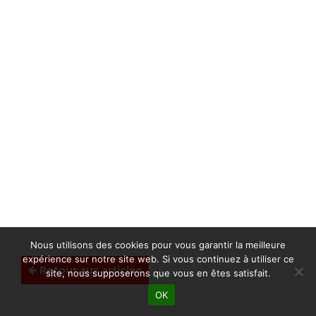
Nous utilisons des cookies pour vous garantir la meilleure
expérience sur notre site web. Si vous continuez à utiliser ce
Retour aux articles
site, nous supposerons que vous en êtes satisfait.
OK