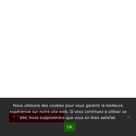
Nous utilisons des cookies pour vous garantir la meilleure
expérience sur notre site web. Si vous continuez à utiliser ce
Retour aux articles
site, nous supposerons que vous en êtes satisfait.
OK