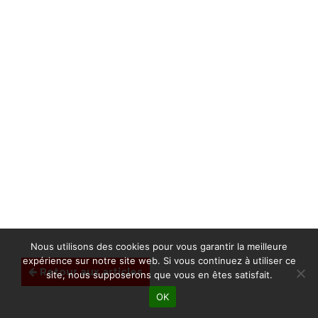
Nous utilisons des cookies pour vous garantir la meilleure
expérience sur notre site web. Si vous continuez à utiliser ce
Retour aux articles
site, nous supposerons que vous en êtes satisfait.
OK