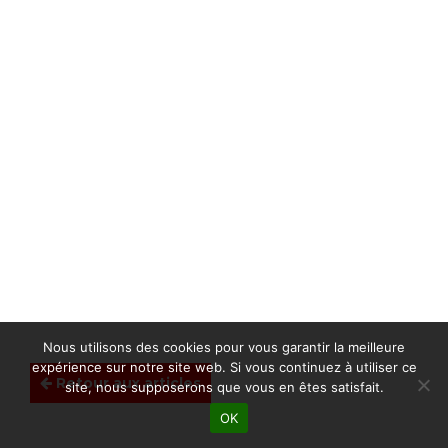
Nous utilisons des cookies pour vous garantir la meilleure
expérience sur notre site web. Si vous continuez à utiliser ce
Retour aux articles
site, nous supposerons que vous en êtes satisfait.
OK