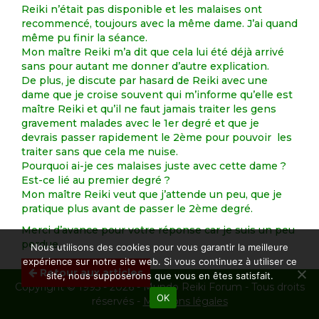
Reiki n’était pas disponible et les malaises ont
recommencé, toujours avec la même dame. J’ai quand
même pu finir la séance.
Mon maître Reiki m’a dit que cela lui été déjà arrivé
sans pour autant me donner d’autre explication.
De plus, je discute par hasard de Reiki avec une
dame que je croise souvent qui m’informe qu’elle est
maître Reiki et qu’il ne faut jamais traiter les gens
gravement malades avec le 1er degré et que je
devrais passer rapidement le 2ème pour pouvoir les
traiter sans que cela me nuise.
Pourquoi ai-je ces malaises juste avec cette dame ?
Est-ce lié au premier degré ?
Mon maître Reiki veut que j’attende un peu, que je
pratique plus avant de passer le 2ème degré.
Merci d’avance pour votre réponse car je suis un peu
perdue.
Nous utilisons des cookies pour vous garantir la meilleure
expérience sur notre site web. Si vous continuez à utiliser ce
Retour aux articles
site, nous supposerons que vous en êtes satisfait.
Copyright © 1995 - 2026 - Mundo Reiki Forum - Tous droits
OK
réservés -
Mentions légales