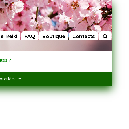
le Reiki
FAQ
Boutique
Contacts
utes ?
ons légales