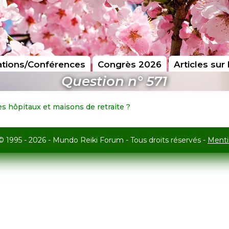
tions/Conférences
Congrès 2026
Articles sur 
Question n° 571
les hôpitaux et maisons de retraite ?
© 1995 - 2026 - Mundo Reiki Forum - Tous droits réservés -
Menti