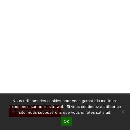
Nous utilisons des cookies pour vous garantir la meilleure
expérience sur notre site web. Si vous continuez à utiliser ce
Retour aux articles
site, nous supposerons que vous en êtes satisfait.
OK