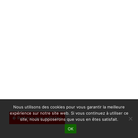
Nous utilisons des cookies pour vous garantir la meilleure
expérience sur notre site web. Si vous continuez à utiliser ce
Retour aux articles
site, nous supposerons que vous en êtes satisfait.
OK