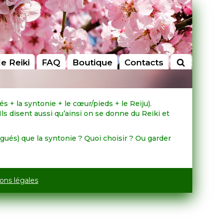
le Reiki
FAQ
Boutique
Contacts
s + la syntonie + le cœur/pieds + le Reiju).
Ils disent aussi qu’ainsi on se donne du Reiki et
igués) que la syntonie ? Quoi choisir ? Ou garder
ons légales