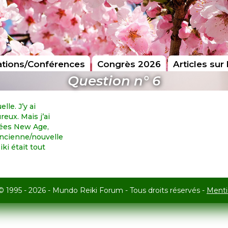
tions/Conférences
Congrès 2026
Articles sur 
Question n° 6
lle. J’y ai
reux. Mais j’ai
dées New Age,
ancienne/nouvelle
iki était tout
© 1995 - 2026 - Mundo Reiki Forum - Tous droits réservés -
Menti