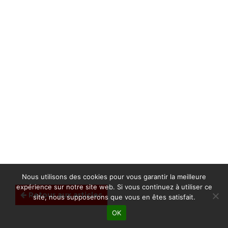
Nous utilisons des cookies pour vous garantir la meilleure
expérience sur notre site web. Si vous continuez à utiliser ce
Retour aux articles
site, nous supposerons que vous en êtes satisfait.
OK