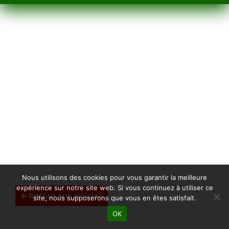
Nous utilisons des cookies pour vous garantir la meilleure
expérience sur notre site web. Si vous continuez à utiliser ce
Retour aux articles
site, nous supposerons que vous en êtes satisfait.
OK