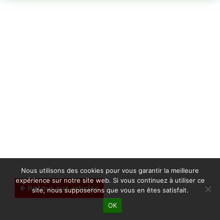
Nous utilisons des cookies pour vous garantir la meilleure
expérience sur notre site web. Si vous continuez à utiliser ce
Retour aux articles
site, nous supposerons que vous en êtes satisfait.
OK