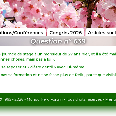
tions/Conférences
Congrès 2026
Articles sur 
Question n° 639
 journée de stage à un monsieur de 27 ans hier, et il a été ma
onnes choses, mais pas à lui ».
 se reposer et « d’être gentil » avec lui-même.
 pas sa formation et ne se fasse plus de Reiki, parce que visib
© 1995 - 2026 - Mundo Reiki Forum - Tous droits réservés -
Menti