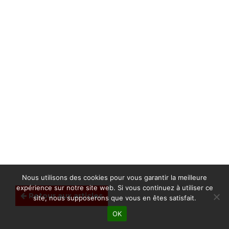
Nous utilisons des cookies pour vous garantir la meilleure
expérience sur notre site web. Si vous continuez à utiliser ce
Retour aux articles
site, nous supposerons que vous en êtes satisfait.
OK