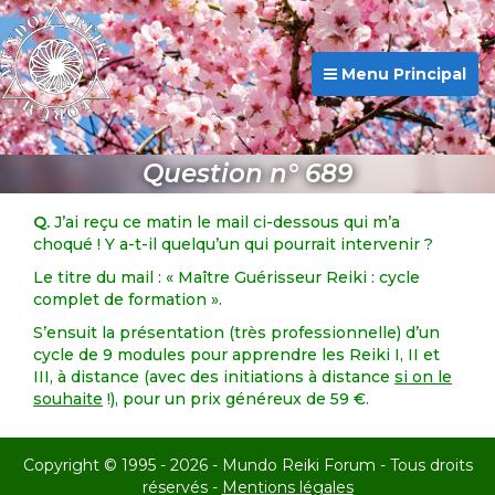
Menu Principal
Question n° 689
Q.
J’ai reçu ce matin le mail ci-dessous qui m’a
choqué ! Y a-t-il quelqu’un qui pourrait intervenir ?
Le titre du mail : « Maître Guérisseur Reiki : cycle
complet de formation ».
S’ensuit la présentation (très professionnelle) d’un
cycle de 9 modules pour apprendre les Reiki I, II et
III, à distance (avec des initiations à distance
si on le
souhaite
!), pour un prix généreux de 59 €.
Copyright © 1995 - 2026 - Mundo Reiki Forum - Tous droits
réservés -
Mentions légales