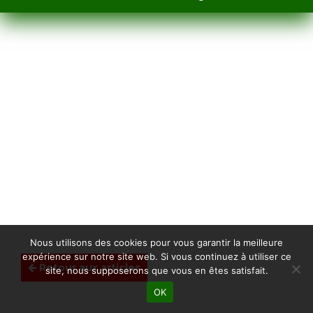
Nous utilisons des cookies pour vous garantir la meilleure
expérience sur notre site web. Si vous continuez à utiliser ce
Retour aux articles
site, nous supposerons que vous en êtes satisfait.
OK