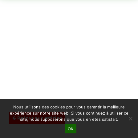
Nous utilisons des cookies pour vous garantir la meilleure
expérience sur notre site web. Si vous continuez à utiliser ce
Retour aux articles
site, nous supposerons que vous en êtes satisfait.
OK