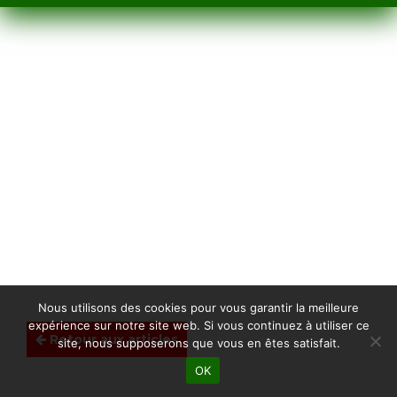
Nous utilisons des cookies pour vous garantir la meilleure
expérience sur notre site web. Si vous continuez à utiliser ce
Retour aux articles
site, nous supposerons que vous en êtes satisfait.
OK